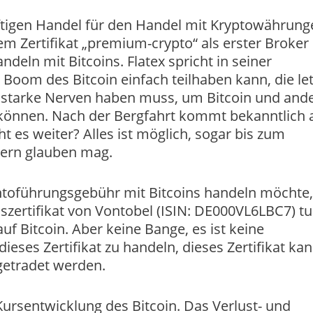
nftigen Handel für den Handel mit Kryptowährung
em Zertifikat „premium-crypto“ als erster Broker
eln mit Bitcoins. Flatex spricht in seiner
oom des Bitcoin einfach teilhaben kann, die le
 starke Nerven haben muss, um Bitcoin und and
können. Nach der Bergfahrt kommt bekanntlich 
ht es weiter? Alles ist möglich, sogar bis zum
kern glauben mag.
ntoführungsgebühr mit Bitcoins handeln möchte,
szertifikat von Vontobel (ISIN: DE000VL6LBC7) t
f Bitcoin. Aber keine Bange, es ist keine
ieses Zertifikat zu handeln, dieses Zertifikat ka
getradet werden.
 Kursentwicklung des Bitcoin. Das Verlust- und