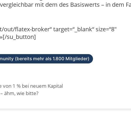
i vergleichbar mit dem des Basiswerts – in dem Fa
/out/flatex-broker“ target=“_blank“ size=“8″
 »[/su_button]
unity (bereits mehr als 1.800 Mitglieder)
e von 1 % bei neuem Kapital
– ähm, wie bitte?