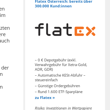
Flatex Österreich: bereits über
300.000 Kund:innen
en
 im
tzten
ere
auch
– 0 € Depotgebühr (exkl.
Verwahrgebühr für Xetra-Gold,
 der
ADR, GDR)
un
– Automatische KESt-Abfuhr –
steuereinfach
– Günstige Ordergebühren
nn
– Rund 1.600 ETF-Sparpläne
zu Flatex »
Risiko: Investitionen in Wertpapiere