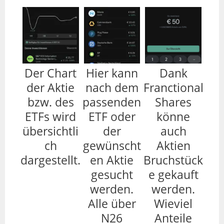
Der Chart
Hier kann
Dank
der Aktie
nach dem
Franctional
bzw. des
passenden
Shares
ETFs wird
ETF oder
könne
übersichtli
der
auch
ch
gewünscht
Aktien
dargestellt.
en Aktie
Bruchstück
gesucht
e gekauft
werden.
werden.
Alle über
Wieviel
N26
Anteile