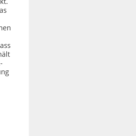
kt.
as
inen
dass
hält
-
ung