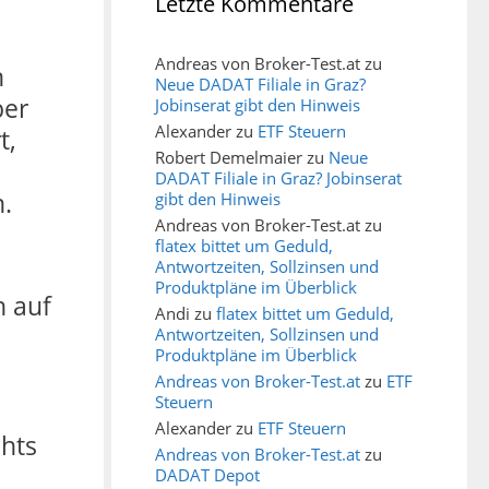
Letzte Kommentare
Andreas von Broker-Test.at
zu
n
Neue DADAT Filiale in Graz?
ber
Jobinserat gibt den Hinweis
Alexander
zu
ETF Steuern
t,
Robert Demelmaier
zu
Neue
DADAT Filiale in Graz? Jobinserat
n.
gibt den Hinweis
Andreas von Broker-Test.at
zu
flatex bittet um Geduld,
Antwortzeiten, Sollzinsen und
Produktpläne im Überblick
h auf
Andi
zu
flatex bittet um Geduld,
Antwortzeiten, Sollzinsen und
Produktpläne im Überblick
Andreas von Broker-Test.at
zu
ETF
Steuern
Alexander
zu
ETF Steuern
chts
Andreas von Broker-Test.at
zu
DADAT Depot