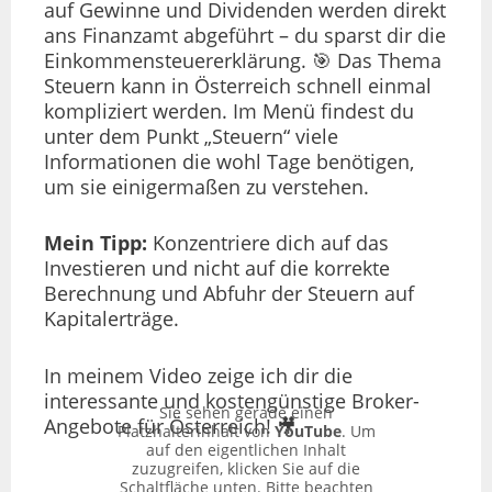
auf Gewinne und Dividenden werden direkt
ans Finanzamt abgeführt – du sparst dir die
Einkommensteuererklärung. 🎯 Das Thema
Steuern kann in Österreich schnell einmal
kompliziert werden. Im Menü findest du
unter dem Punkt „Steuern“ viele
Informationen die wohl Tage benötigen,
um sie einigermaßen zu verstehen.
Mein Tipp:
Konzentriere dich auf das
Investieren und nicht auf die korrekte
Berechnung und Abfuhr der Steuern auf
Kapitalerträge.
In meinem Video zeige ich dir die
interessante und kostengünstige Broker-
Sie sehen gerade einen
Angebote für Österreich! 🎥
Platzhalterinhalt von
YouTube
. Um
auf den eigentlichen Inhalt
zuzugreifen, klicken Sie auf die
Schaltfläche unten. Bitte beachten