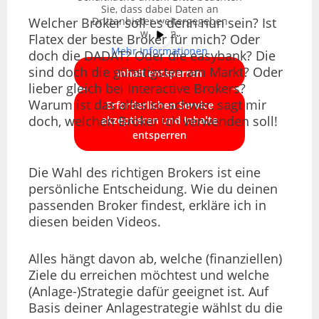
Sie, dass dabei Daten an
Drittanbieter weitergegeben
Welcher Broker soll es denn nun sein? Ist
werden.
Flatex der beste Broker für mich? Oder
Mehr Informationen
doch die DADAT? Oder die easybank? Die
sind doch die günstigsten am Markt? Oder
Inhalt entsperren
lieber gleich bei Interactive Brokers?
Warum ist das alles so schwer, sagt mir
Erforderlichen Service
doch, welchen Broker ich verwenden soll!
akzeptieren und Inhalte
entsperren
Die Wahl des richtigen Brokers ist eine
persönliche Entscheidung. Wie du deinen
passenden Broker findest, erkläre ich in
diesen beiden Videos.
Alles hängt davon ab, welche (finanziellen)
Ziele du erreichen möchtest und welche
(Anlage-)Strategie dafür geeignet ist. Auf
Basis deiner Anlagestrategie wählst du die