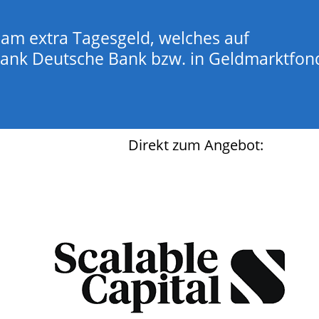
e am extra Tagesgeld, welches auf
ank Deutsche Bank bzw. in Geldmarktfon
Direkt zum Angebot: