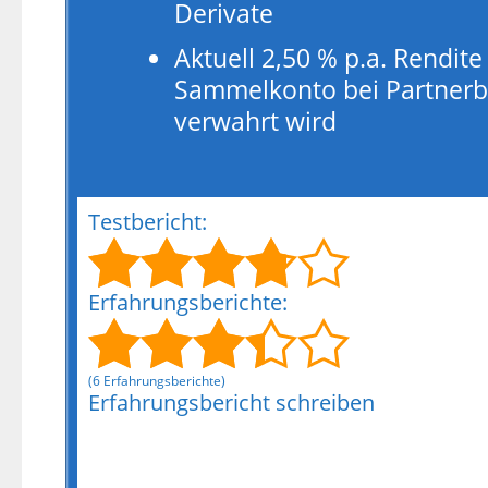
Derivate
Aktuell 2,50 % p.a. Rendit
Sammelkonto bei Partnerb
verwahrt wird
Testbericht:
Erfahrungsberichte:
(6 Erfahrungsberichte)
Erfahrungsbericht schreiben