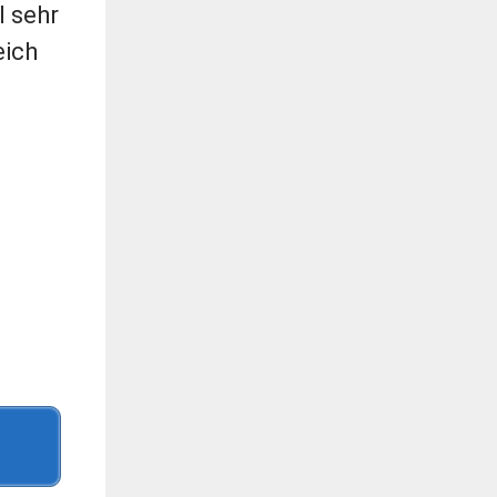
l sehr
eich