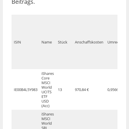
Beitrags.
ISIN
Name
Stück
Anschaffskosten
Umrechnung
iShares
Core
MSCI
World
IE00B4L5Y983
13
970,84 €
0,9566
UCITS
ETF
USD
(Acc)
iShares
MSCI
World
SRI