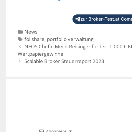
zur Broker-Test.at Comm
News
folishare
,
portfolio verwaltung
NEOS Chefin Meinl-Reisinger fordert 1.000 € K
Wertpapiergewinne
Scalable Broker Steuerreport 2023
Abonniere