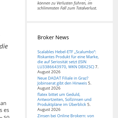
können zu Verlusten führen, im
schlimmsten Fall zum Totalverlust.
Broker News
die
Scalables Hebel-ETF „Scalumbo“:
Riskantes Produkt für eine Marke,
die auf Seriosität setzt (ISIN
LU3386643970, WKN DBX2SC)
7.
August 2026
Neue DADAT Filiale in Graz?
Jobinserat gibt den Hinweis
5.
August 2026
flatex bittet um Geduld,
Antwortzeiten, Sollzinsen und
 an
Produktpläne im Überblick
5.
s es
August 2026
Zinsen bei Online Brokern: von
– so