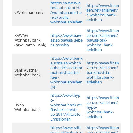
https://www.swo
https://www.finan
hnbaubank.at/de
zen.net/anleihen/
s Wohnbaubank
/wohnbauanleihe
s-wohnbaubank-
n/aktuelle-
anleihen
wohnbauanleihen
https://www.finan
BAWAG
https://www.baw
zen.net/anleihen/
Wohnbaubank
ag.at/bawag/uebe
bawag-psk-
(bzw. Immo-Bank)
r-uns/wbb
wohnbaubank-
anleihen
https://www.bank
austria.at/wohnb
https://www.finan
aubank/basisinfor
zen.net/anleihen/
Bank Austria
mationsblaetter-
bank-austria-
Wohnbaubank
fuer-
wohnbaubank-
wohnbauanleihen
anleihen
.jsp
https://www.hyp
https://www.finan
o-
zen.net/anleihen/
Hypo-
wohnbaubank.at/
hypo-
Wohnbaubank
Basisprospekte-
wohnbaubank-
ab-2014/Aktuelle-
anleihen
Emissionen
https://www.raiff
https://www.finan
eisen.at/wohnbau
zen.net/anleihen/