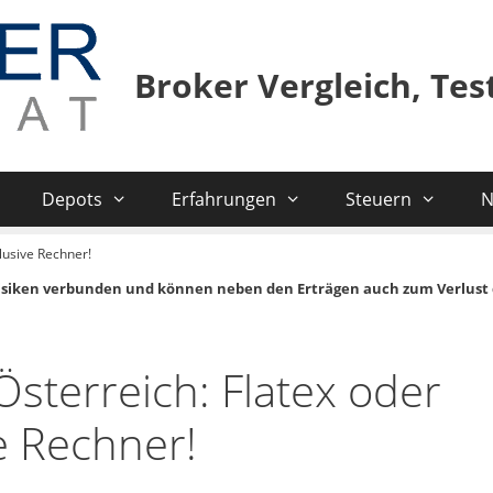
Broker Vergleich, Te
Depots
Erfahrungen
Steuern
N
lusive Rechner!
isiken verbunden und können neben den Erträgen auch zum Verlust 
Österreich: Flatex oder
e Rechner!