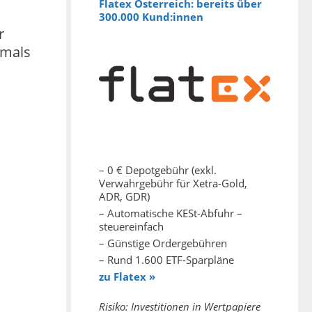
Flatex Österreich: bereits über
300.000 Kund:innen
r
tmals
– 0 € Depotgebühr (exkl.
Verwahrgebühr für Xetra-Gold,
ADR, GDR)
– Automatische KESt-Abfuhr –
steuereinfach
– Günstige Ordergebühren
– Rund 1.600 ETF-Sparpläne
zu Flatex »
Risiko: Investitionen in Wertpapiere