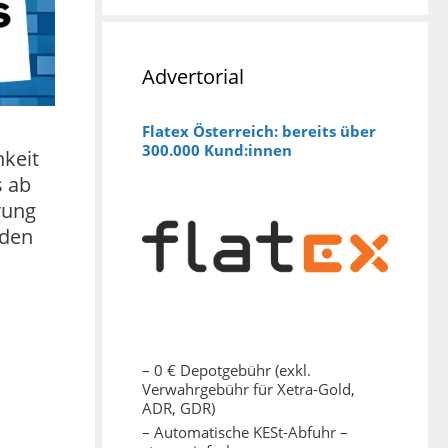
Advertorial
Flatex Österreich: bereits über
300.000 Kund:innen
hkeit
s ab
erung
nden
– 0 € Depotgebühr (exkl.
Verwahrgebühr für Xetra-Gold,
ADR, GDR)
– Automatische KESt-Abfuhr –