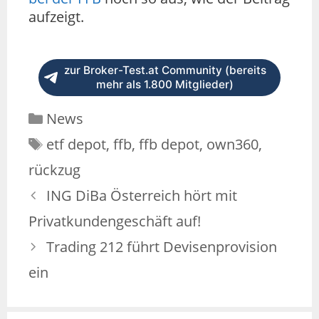
aufzeigt.
zur Broker-Test.at Community (bereits
mehr als 1.800 Mitglieder)
News
etf depot
,
ffb
,
ffb depot
,
own360
,
rückzug
ING DiBa Österreich hört mit
Privatkundengeschäft auf!
Trading 212 führt Devisenprovision
ein