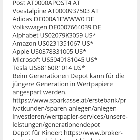
Post AT0000APOST4 AT
Voestalpine AT0000937503 AT
Adidas DE000A1EWWW0 DE
Volkswagen DE0007664039 DE
Alphabet US02079K3059 US*
Amazon US0231351067 US*
Apple US0378331005 US*
Microsoft US5949181045 US*
Tesla US88160R1014 US*
Beim Generationen Depot kann für die
jüngere Generation in Wertpapiere
angespart werden.
https://www.sparkasse.at/erstebank/pr
ivatkunden/sparen-anlegen/anlegen-
investieren/wertpapier-services/unsere-
leistungen/generationendepot
Depot für Kinder: https://www.broker-