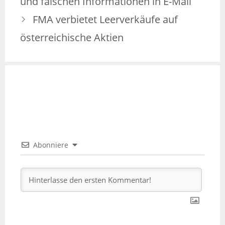
und falschen Informationen in E-Mail
FMA verbietet Leerverkäufe auf
österreichische Aktien
Abonniere