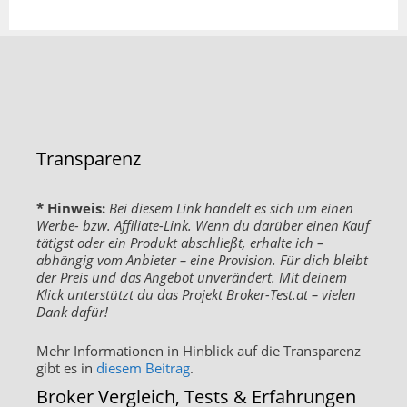
Transparenz
* Hinweis:
Bei diesem Link handelt es sich um einen
Werbe- bzw. Affiliate-Link. Wenn du darüber einen Kauf
tätigst oder ein Produkt abschließt, erhalte ich –
abhängig vom Anbieter – eine Provision. Für dich bleibt
der Preis und das Angebot unverändert. Mit deinem
Klick unterstützt du das Projekt Broker-Test.at – vielen
Dank dafür!
Mehr Informationen in Hinblick auf die Transparenz
gibt es in
diesem Beitrag
.
Broker Vergleich, Tests & Erfahrungen