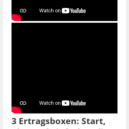
3 Ertragsboxen: Start,