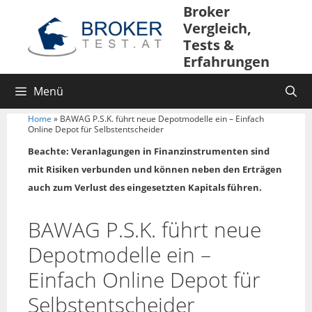
Broker
Vergleich,
Tests &
Erfahrungen
Menü
Home
»
BAWAG P.S.K. führt neue Depotmodelle ein – Einfach
Online Depot für Selbstentscheider
Beachte: Veranlagungen in Finanzinstrumenten sind
mit Risiken verbunden und können neben den Erträgen
auch zum Verlust des eingesetzten Kapitals führen.
BAWAG P.S.K. führt neue
Depotmodelle ein –
Einfach Online Depot für
Selbstentscheider