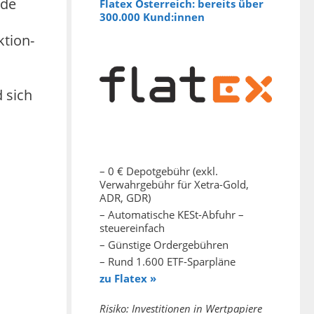
rde
Flatex Österreich: bereits über
300.000 Kund:innen
ktion-
d sich
– 0 € Depotgebühr (exkl.
Verwahrgebühr für Xetra-Gold,
ADR, GDR)
– Automatische KESt-Abfuhr –
steuereinfach
– Günstige Ordergebühren
– Rund 1.600 ETF-Sparpläne
zu Flatex »
Risiko: Investitionen in Wertpapiere