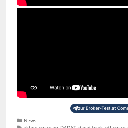
zur Broker-Test.at Comm
News
aktien-sparplan
,
DADAT
,
dadat bank
,
etf-sparpl