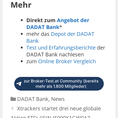
Mehr
Direkt zum
Angebot der
DADAT Bank
*
mehr das
Depot der DADAT
Bank
Test und Erfahrungsberichte
der
DADAT Bank nachlesen
zum
Online Broker Vergleich
zur Broker-Test.at Community (bereits
mehr als 1.800 Mitglieder)
Kategorien
DADAT Bank
,
News
Xtrackers startet drei neue globale
Aktien ETFs (ISIN IE000X1GW0A7,