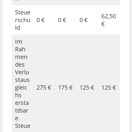
Steue
62,50
rschu
0 €
0 €
0 €
€
ld
Im
Rah
men
des
Verlu
staus
gleic
275 €
175 €
125 €
125 €
hs
ersta
ttbar
e
Steue