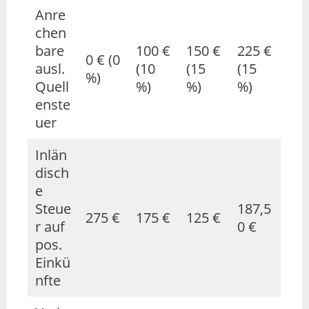
Anre
chen
bare
100 €
150 €
225 €
0 € (0
ausl.
(10
(15
(15
%)
Quell
%)
%)
%)
enste
uer
Inlän
disch
e
Steue
187,5
275 €
175 €
125 €
r auf
0 €
pos.
Einkü
nfte