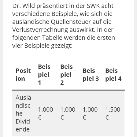
Dr. Wild präsentiert in der SWK acht
verschiedene Beispiele, wie sich die
ausländische Quellensteuer auf die
Verlustverrechnung auswirkt. In der
folgenden Tabelle werden die ersten
vier Beispiele gezeigt:
Beis
Beis
Posit
Beis
Beis
piel
piel
ion
piel 3
piel 4
1
2
Auslä
ndisc
1.000
1.000
1.000
1.500
he
€
€
€
€
Divid
ende