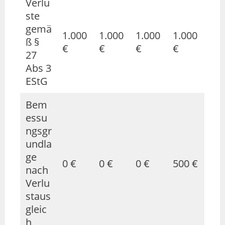
Verlu
ste
gemä
1.000
1.000
1.000
1.000
ß §
€
€
€
€
27
Abs 3
EStG
Bem
essu
ngsgr
undla
ge
0 €
0 €
0 €
500 €
nach
Verlu
staus
gleic
h