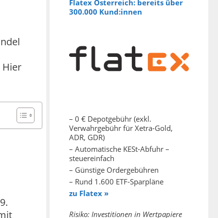
Flatex Österreich: bereits über
300.000 Kund:innen
andel
 Hier
– 0 € Depotgebühr (exkl.
Verwahrgebühr für Xetra-Gold,
ADR, GDR)
– Automatische KESt-Abfuhr –
steuereinfach
– Günstige Ordergebühren
– Rund 1.600 ETF-Sparpläne
zu Flatex »
9.
mit
Risiko: Investitionen in Wertpapiere