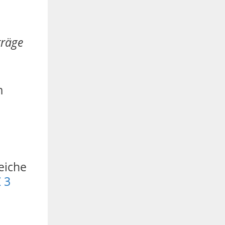
träge
m
eiche
Z 3