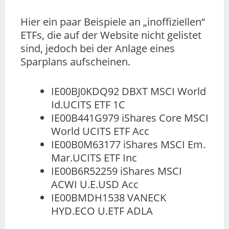
Hier ein paar Beispiele an „inoffiziellen“
ETFs, die auf der Website nicht gelistet
sind, jedoch bei der Anlage eines
Sparplans aufscheinen.
IE00BJ0KDQ92 DBXT MSCI World
Id.UCITS ETF 1C
IE00B441G979 iShares Core MSCI
World UCITS ETF Acc
IE00B0M63177 iShares MSCI Em.
Mar.UCITS ETF Inc
IE00B6R52259 iShares MSCI
ACWI U.E.USD Acc
IE00BMDH1538 VANECK
HYD.ECO U.ETF ADLA