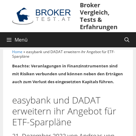
Zum
Broker
Inhalt
Vergleich,
springen
Tests &
Erfahrungen
Menü
Home
»
easybank und DADAT erweitern ihr Angebot für ETF-
Sparpläne
Beachte: Veranlagungen in Finanzinstrumenten sind
mit Risiken verbunden und können neben den Erträgen
auch zum Verlust des eingesetzten Kapitals führen.
easybank und DADAT
erweitern ihr Angebot für
ETF-Sparpläne
21. Dezember 2022
von
Andreas von