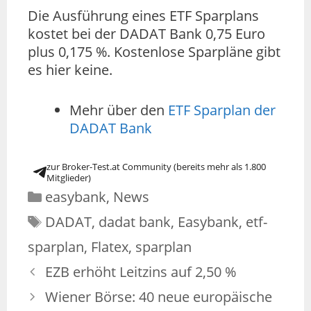
Die Ausführung eines ETF Sparplans
kostet bei der DADAT Bank 0,75 Euro
plus 0,175 %. Kostenlose Sparpläne gibt
es hier keine.
Mehr über den
ETF Sparplan der
DADAT Bank
zur Broker-Test.at Community (bereits mehr als 1.800
Mitglieder)
Kategorien
easybank
,
News
Schlagwörter
DADAT
,
dadat bank
,
Easybank
,
etf-
sparplan
,
Flatex
,
sparplan
EZB erhöht Leitzins auf 2,50 %
Wiener Börse: 40 neue europäische