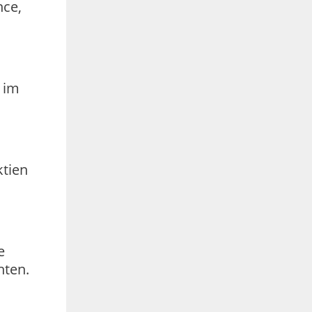
nce,
 im
ktien
e
hten.