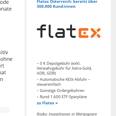
Code
Flatex Österreich: bereits über
300.000 Kund:innen
onate
itiv
t ohne
– 0 € Depotgebühr (exkl.
rt
Verwahrgebühr für Xetra-Gold,
nat
ADR, GDR)
in
– Automatische KESt-Abfuhr –
steuereinfach
– Günstige Ordergebühren
– Rund 1.600 ETF-Sparpläne
zu Flatex »
Risiko: Investitionen in Wertpapiere