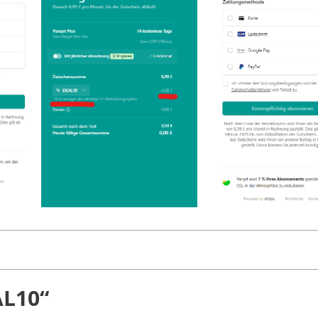
AL10“