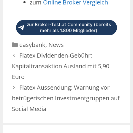
zum
Online Broker Vergleich
zur Broker-Test.at Community (bereits
mehr als 1.800 Mitglieder)
Kategorien
easybank
,
News
Flatex Dividenden-Gebühr:
Kapitaltransaktion Ausland mit 5,90
Euro
Flatex Aussendung: Warnung vor
betrügerischen Investmentgruppen auf
Social Media