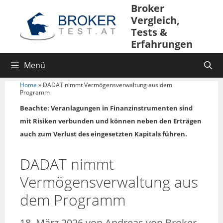
Zum
Broker
Inhalt
Vergleich,
springen
Tests &
Erfahrungen
Menü
Home
»
DADAT nimmt Vermögensverwaltung aus dem
Programm
Beachte: Veranlagungen in Finanzinstrumenten sind
mit Risiken verbunden und können neben den Erträgen
auch zum Verlust des eingesetzten Kapitals führen.
DADAT nimmt
Vermögensverwaltung aus
dem Programm
18. März 2026
von
Andreas von Broker-