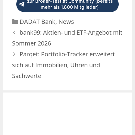
zur Broker-Test.at Community (bereits
mehr als 1.800 Mitglieder)
Kategorien
DADAT Bank
,
News
bank99: Aktien- und ETF-Angebot mit
Sommer 2026
Parqet: Portfolio-Tracker erweitert
sich auf Immobilien, Uhren und
Sachwerte