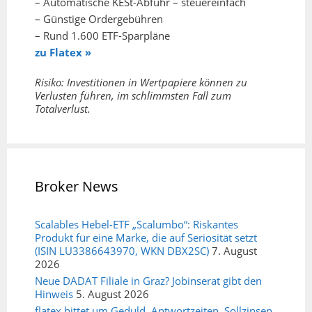
– Automatische KESt-Abfuhr – steuereinfach
– Günstige Ordergebühren
– Rund 1.600 ETF-Sparpläne
zu Flatex »
Risiko: Investitionen in Wertpapiere können zu
Verlusten führen, im schlimmsten Fall zum
Totalverlust.
Broker News
Scalables Hebel-ETF „Scalumbo“: Riskantes
Produkt für eine Marke, die auf Seriosität setzt
(ISIN LU3386643970, WKN DBX2SC)
7. August
2026
Neue DADAT Filiale in Graz? Jobinserat gibt den
Hinweis
5. August 2026
flatex bittet um Geduld, Antwortzeiten, Sollzinsen