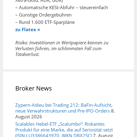
Xetra-Gold, ADR, GDR)
– Automatische KESt-Abfuhr – steuereinfach
– Günstige Ordergebühren
– Rund 1.600 ETF-Sparpläne
zu Flatex »
Risiko: Investitionen in Wertpapiere können zu
Verlusten führen, im schlimmsten Fall zum
Totalverlust.
Broker News
Zypern-Adieu bei Trading 212: BaFin-Aufsicht,
neue Verwahrstrukturen und Pre-IPO-Orders
8.
August 2026
Scalables Hebel-ETF „Scalumbo“: Riskantes
Produkt für eine Marke, die auf Seriosität setzt
(ISIN LU3386643970, WKN DBX2SC)
7. August