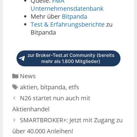
Quelle:
FMA
Unternehmensdatenbank
Mehr über
Bitpanda
Test & Erfahrungsberichte
zu
Bitpanda
zur Broker-Test.at Community (bereits
mehr als 1.800 Mitglieder)
News
aktien
,
bitpanda
,
etfs
N26 startet nun auch mit
Aktienhandel
SMARTBROKER+: Jetzt mit Zugang zu
über 40.000 Anleihen!