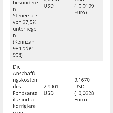
besondere
USD
(~0,0109
n
Euro)
Steuersatz
von 27,5%
unterliege
n
(Kennzahl
984 oder
998)
Die
Anschaffu
ngskosten
3,1670
des
2,9901
USD
Fondsante
USD
(~3,0228
ils sind zu
Euro)
korrigiere
n um