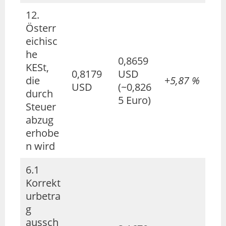
12.
Österr
eichisc
he
0,8659
KESt,
0,8179
USD
die
+
5,87 %
USD
(~0,826
durch
5 Euro)
Steuer
abzug
erhobe
n wird
6.1
Korrekt
urbetra
g
aussch