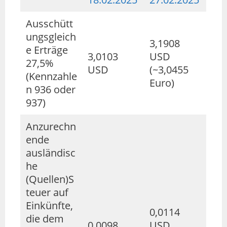
Ausschütt
ungsgleich
3,1908
e Erträge
3,0103
USD
27,5%
USD
(~3,0455
(Kennzahle
Euro)
n 936 oder
937)
Anzurechn
ende
ausländisc
he
(Quellen)S
teuer auf
Einkünfte,
0,0114
die dem
0,0098
USD