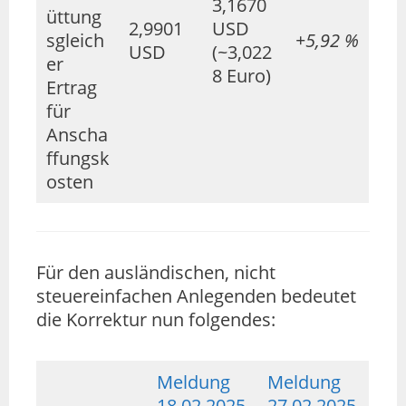
3,1670
üttung
2,9901
USD
sgleich
+5,92 %
USD
(~3,022
er
8 Euro)
Ertrag
für
Anscha
ffungsk
osten
Für den ausländischen, nicht
steuereinfachen Anlegenden bedeutet
die Korrektur nun folgendes:
Meldung
Meldung
18.02.2025
27.02.2025