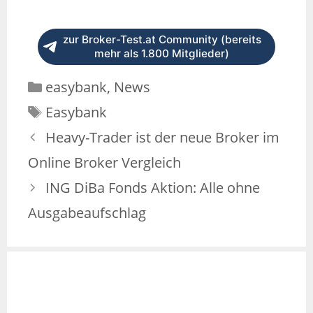
zur Broker-Test.at Community (bereits
mehr als 1.800 Mitglieder)
Kategorien
easybank
,
News
Schlagwörter
Easybank
Heavy-Trader ist der neue Broker im
Online Broker Vergleich
ING DiBa Fonds Aktion: Alle ohne
Ausgabeaufschlag