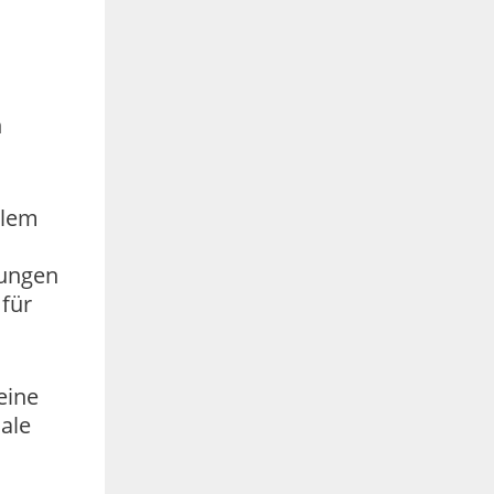
n
llem
rungen
 für
eine
ale