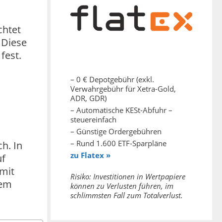
chtet
 Diese
fest.
– 0 € Depotgebühr (exkl.
Verwahrgebühr für Xetra-Gold,
ADR, GDR)
– Automatische KESt-Abfuhr –
steuereinfach
– Günstige Ordergebühren
– Rund 1.600 ETF-Sparpläne
h. In
zu Flatex »
uf
mit
Risiko: Investitionen in Wertpapiere
dem
können zu Verlusten führen, im
schlimmsten Fall zum Totalverlust.