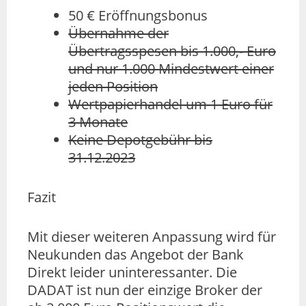
50 € Eröffnungsbonus
Übernahme der
Übertragsspesen bis 1.000,- Euro
und nur 1.000 Mindestwert einer
jeden Position
Wertpapierhandel um 1 Euro für
3 Monate
Keine Depotgebühr bis
31.12.2023
Fazit
Mit dieser weiteren Anpassung wird für
Neukunden das Angebot der Bank
Direkt leider uninteressanter. Die
DADAT ist nun der einzige Broker der