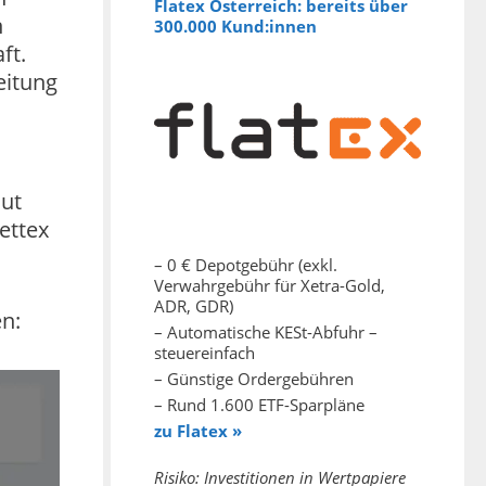
Flatex Österreich: bereits über
n
300.000 Kund:innen
ft.
eitung
aut
ettex
– 0 € Depotgebühr (exkl.
Verwahrgebühr für Xetra-Gold,
ADR, GDR)
n:
– Automatische KESt-Abfuhr –
steuereinfach
– Günstige Ordergebühren
– Rund 1.600 ETF-Sparpläne
zu Flatex »
Risiko: Investitionen in Wertpapiere