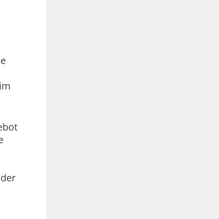
ne
 im
ebot
e
oder