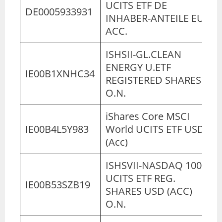
UCITS ETF DE
DE0005933931
INHABER-ANTEILE EUR
ACC.
ISHSII-GL.CLEAN
ENERGY U.ETF
IE00B1XNHC34
REGISTERED SHARES
O.N.
iShares Core MSCI
IE00B4L5Y983
World UCITS ETF USD
(Acc)
ISHSVII-NASDAQ 100
UCITS ETF REG.
IE00B53SZB19
SHARES USD (ACC)
O.N.