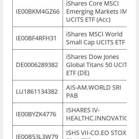
iShares Core MSCI
IE00BKM4GZ66
Emerging Markets IMI
UCITS ETF (Acc)
iShares MSCI World
IE00BF4RFH31
Small Cap UCITS ETF
iShares Dow Jones
DE0006289382
Global Titans 50 UCITS
ETF (DE)
AIS-AM.WORLD SRI
LU1861134382
PAB
ISHARES IV-
IE00BYZK4776
HEALTHC.INNOVATION
ISHS VII-CO.EO STOXX
IE00B53L3W79