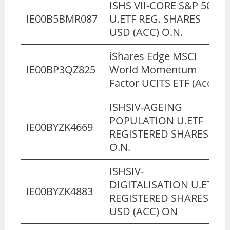
ISHS VII-CORE S&P 500
IE00B5BMR087
U.ETF REG. SHARES
USD (ACC) O.N.
iShares Edge MSCI
IE00BP3QZ825
World Momentum
Factor UCITS ETF (Acc)
ISHSIV-AGEING
POPULATION U.ETF
IE00BYZK4669
REGISTERED SHARES
O.N.
ISHSIV-
DIGITALISATION U.ETF
IE00BYZK4883
REGISTERED SHARES
USD (ACC) ON