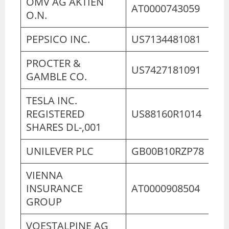
OMV AG AKTIEN
AT0000743059
O.N.
PEPSICO INC.
US7134481081
PROCTER &
US7427181091
GAMBLE CO.
TESLA INC.
REGISTERED
US88160R1014
SHARES DL-,001
UNILEVER PLC
GB00B10RZP78
VIENNA
INSURANCE
AT0000908504
GROUP
VOESTALPINE AG