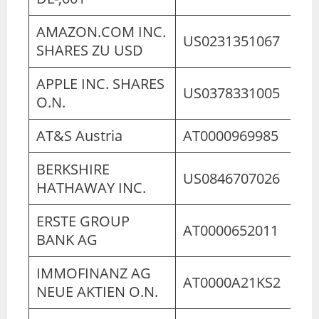
AMAZON.COM INC.
US0231351067
SHARES ZU USD
APPLE INC. SHARES
US0378331005
O.N.
AT&S Austria
AT0000969985
BERKSHIRE
US0846707026
HATHAWAY INC.
ERSTE GROUP
AT0000652011
BANK AG
IMMOFINANZ AG
AT0000A21KS2
NEUE AKTIEN O.N.