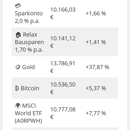
💳
10.166,03
Sparkonto
+1,66 %
€
2,0 % p.a.
🏠 Relax
10.141,12
Bausparen
+1,41 %
€
1,70 % p.a.
13.786,91
🪙 Gold
+37,87 %
€
10.536,50
₿ Bitcoin
+5,37 %
€
🌍 MSCI
10.777,08
World ETF
+7,77 %
€
(A0RPWH)