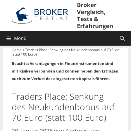
Broker
Vergleich,
Tests &
Erfahrungen
Menü
Home
»
Traders Place: Senkung des Neukundenbonus auf 70 Euro
(statt 100 Euro)
Beachte: Veranlagungen in Finanzinstrumenten sind
mit Risiken verbunden und können neben den Erträgen
auch zum Verlust des eingesetzten Kapitals führen.
Traders Place: Senkung
des Neukundenbonus auf
70 Euro (statt 100 Euro)
30. Januar 2025
von
Andreas von