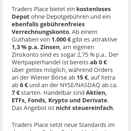
Traders Place bietet ein
kostenloses
Depot
ohne Depotgebühren und ein
ebenfalls gebührenfreies
Verrechnungskonto
. Ab einem
Guthaben von
1.000 €
gibt es attraktive
1,3 % p.a. Zinsen
, am eigenen
Zinskonto sind es sogar 2,75 % p.a.. Der
Wertpapierhandel ist bereits
ab 0 €
über gettex möglich, während Orders
an der Wiener Börse ab
15 €
, auf Xetra
ab
6 €
und an der NYSE/NASDAQ ab ca.
7 €
starten. Handelbar sind
Aktien,
ETFs, Fonds, Krypto und Derivate
.
Das Angebot ist
nicht steuereinfach
.
Traders Place setzt neue Standards im