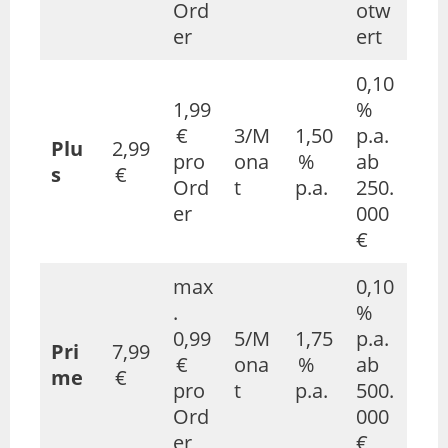
Ord
otw
er
ert
0,10
1,99
%
€
3/M
1,50
p.a.
Plu
2,99
pro
ona
%
ab
s
€
Ord
t
p.a.
250.
er
000
€
max
0,10
.
%
0,99
5/M
1,75
p.a.
Pri
7,99
€
ona
%
ab
me
€
pro
t
p.a.
500.
Ord
000
er
€