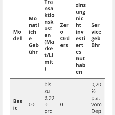
Tra
zins
nsa
ung
ktio
Mo
nic
nsk
natl
Zer
ht
Ser
ost
Mo
ich
o
inv
vice
en
dell
e
Ord
esti
geb
(Ma
Geb
ers
ert
ühr
rke
ühr
es
t/Li
Gut
mit
hab
)
en
bis
0,20
zu
%
3,99
p.a.
Bas
0 €
€
0
–
vom
ic
pro
Dep