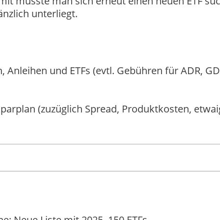
it müsste man sich erneut einen neuen ETF su
zlich unterliegt.
, Anleihen und ETFs (evtl. Gebühren für ADR, G
parplan (zuzüglich Spread, Produktkosten, etwai
e: Neue Liste mit 2025, 150 ETFs