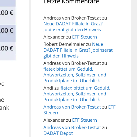
Letzte Kommentare
Andreas von Broker-Test.at
zu
Neue DADAT Filiale in Graz?
Jobinserat gibt den Hinweis
Alexander
zu
ETF Steuern
Robert Demelmaier
zu
Neue
DADAT Filiale in Graz? Jobinserat
gibt den Hinweis
Andreas von Broker-Test.at
zu
flatex bittet um Geduld,
Antwortzeiten, Sollzinsen und
Produktpläne im Überblick
ve
Andi
zu
flatex bittet um Geduld,
Antwortzeiten, Sollzinsen und
ne
Produktpläne im Überblick
bank
Andreas von Broker-Test.at
zu
ETF
Steuern
Alexander
zu
ETF Steuern
Andreas von Broker-Test.at
zu
DADAT Depot