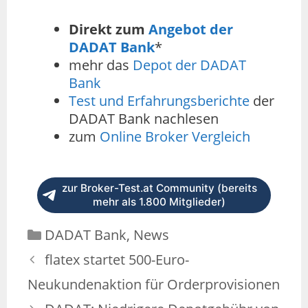
Direkt zum
Angebot der
DADAT Bank
*
mehr das
Depot der DADAT
Bank
Test und Erfahrungsberichte
der
DADAT Bank nachlesen
zum
Online Broker Vergleich
zur Broker-Test.at Community (bereits
mehr als 1.800 Mitglieder)
Kategorien
DADAT Bank
,
News
flatex startet 500-Euro-
Neukundenaktion für Orderprovisionen