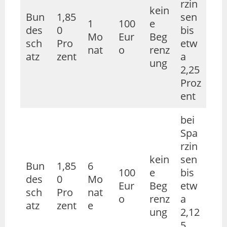
rzin
kein
Bun
1,85
sen
1
100
e
des
0
bis
Mo
Eur
Beg
sch
Pro
etw
nat
o
renz
atz
zent
a
ung
2,25
Proz
ent
bei
Spa
rzin
kein
sen
Bun
1,85
6
100
e
bis
des
0
Mo
Eur
Beg
etw
sch
Pro
nat
o
renz
a
atz
zent
e
ung
2,12
5