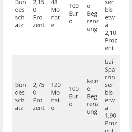
Bun
2,15
48
sen
100
e
des
0
Mo
bis
Eur
Beg
sch
Pro
nat
etw
o
renz
atz
zent
e
a
ung
2,10
Proz
ent
bei
Spa
rzin
kein
Bun
2,75
120
sen
100
e
des
0
Mo
bis
Eur
Beg
sch
Pro
nat
etw
o
renz
atz
zent
e
a
ung
1,90
Proz
ent