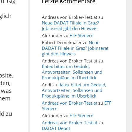
am Tag
Letzte Kommentare
glich
Andreas von Broker-Test.at
zu
Neue DADAT Filiale in Graz?
Jobinserat gibt den Hinweis
Alexander
zu
ETF Steuern
Robert Demelmaier
zu
Neue
DADAT Filiale in Graz? Jobinserat
gibt den Hinweis
Andreas von Broker-Test.at
zu
flatex bittet um Geduld,
Antwortzeiten, Sollzinsen und
site.
Produktpläne im Überblick
den,
Andi
zu
flatex bittet um Geduld,
, was
Antwortzeiten, Sollzinsen und
Produktpläne im Überblick
inem
Andreas von Broker-Test.at
zu
ETF
Steuern
ld zu
Alexander
zu
ETF Steuern
Andreas von Broker-Test.at
zu
DADAT Depot