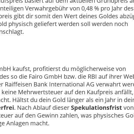
aufspreis basiert auf dem aktuellen Grundpreis 
anteiligen Verwahrgebühr von 0,48 % pro Jahr des
reis gibt dir somit den Wert deines Goldes abzü
ld physisch geliefert werden soll werden noch
nschlagt.
bH kaufst, profitierst du möglicherweise von
des so die Fairo GmbH bzw. die RBI auf ihrer Web
er Raiffeisen Bank International AG verwahrt wer
s keine Mehrwertsteuer auf den Kaufpreis anfällt
ht. Hältst du dein Gold länger als ein Jahr in de
rfrei
. Nach Ablauf dieser
Spekulationsfrist
von
euer auf den Gewinn zahlen, was physisches Go
tige Anlagen macht.