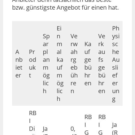
bzw. günstigste Angebot für einen hat.
Ei
Ph
Sp
n
Ve
Ve
ysi
ar
m
rw
Ka
rk
sc
A
Pr
pl
al
ah
uf
au
he
nb
od
an
ka
rg
ge
fs
Au
iet
uk
m
uf
eb
bü
ge
sli
er
t
ög
m
üh
hr
bü
ef
lic
ög
re
en
hr
er
h
lic
n
en
un
h
g
RB
RB
RB
I
I
I
Ja
Di
Ja
0,
G
G
(R