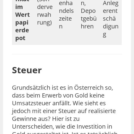
enha
n,
Anleg
im
derve
ndels
Depo
erent
Wert
rwah
zeite
tgebü
schä
papi
rung)
n
hren
digun
erde
g
pot
Steuer
Grundsätzlich ist es in Österreich so,
dass beim Erwerb von Gold keine
Umsatzsteuer anfällt. Wie sieht es
jedoch mit einer Steuer auf realisierte
Gewinne aus? Hier ist zu
Unterscheiden, wie die Investition in