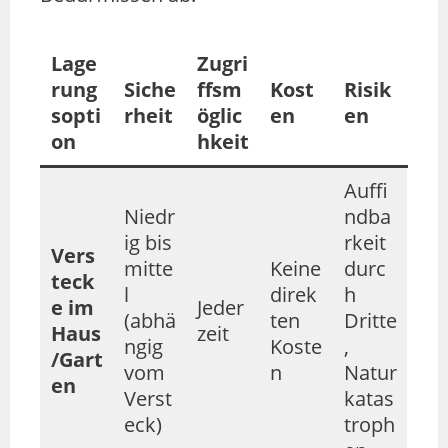
Lage
Zugri
rung
Siche
ffsm
Kost
Risik
sopti
rheit
öglic
en
en
on
hkeit
Auffi
Niedr
ndba
ig bis
rkeit
Vers
mitte
Keine
durc
teck
l
direk
h
e im
Jeder
(abhä
ten
Dritte
Haus
zeit
ngig
Koste
,
/Gart
vom
n
Natur
en
Verst
katas
eck)
troph