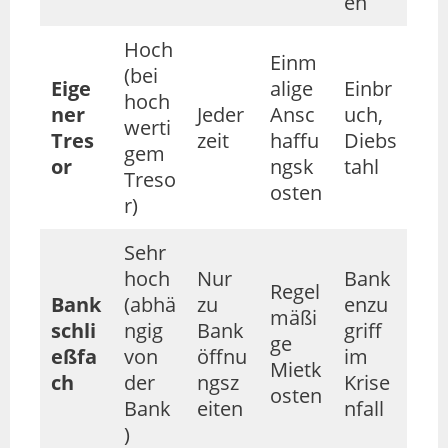
en
Hoch
Einm
(bei
Eige
alige
Einbr
hoch
ner
Jeder
Ansc
uch,
werti
Tres
zeit
haffu
Diebs
gem
or
ngsk
tahl
Treso
osten
r)
Sehr
hoch
Nur
Bank
Regel
Bank
(abhä
zu
enzu
mäßi
schli
ngig
Bank
griff
ge
eßfa
von
öffnu
im
Mietk
ch
der
ngsz
Krise
osten
Bank
eiten
nfall
)