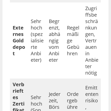
Zugri
ffsbe
Sehr
Begr
schrä
Exte
hoch
enzt,
Regel
nkun
rnes
(spez
abhä
mäßi
gen,
Gold
ialisie
ngig
ge
Vertr
depo
rte
vom
Gebü
auen
t
Anbi
Anbi
hren
in
eter)
eter
Anbie
ter
nötig
Verb
Emitt
rieft
Jeder
Orde
enten
es
Sehr
zeit,
rgeb
risiko
Zerti
hoch
Börs
ühre
,
fikat
(Son