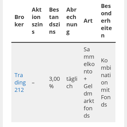
Bes
Akt
Bes
Abr
ond
Bro
ion
tan
ech
Art
erh
ker
szin
dszi
nun
eite
s
ns
g
n
Sa
mm
Ko
elko
mbi
nto
Tra
nati
3,00
tägli
+
ding
–
on
%
ch
Gel
212
mit
dm
Fon
arkt
ds
fon
ds