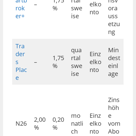
artb
1,75
rtal
nsv
–
elko
rok
%
swe
ora
nto
er+
ise
uss
etzu
ng
Tra
qua
Min
der
Einz
1,75
rtal
dest
s
–
elko
%
swe
einl
Plac
nto
ise
age
e
Zins
höh
mo
Einz
e
2,00
0,20
N26
natli
elko
vom
%
%
ch
nto
Abo