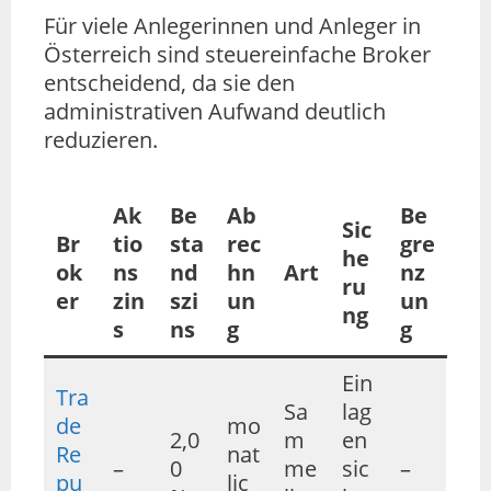
Für viele Anlegerinnen und Anleger in
Österreich sind steuereinfache Broker
entscheidend, da sie den
administrativen Aufwand deutlich
reduzieren.
Ak
Be
Ab
Be
Sic
Br
tio
sta
rec
gre
he
ok
ns
nd
hn
Art
nz
ru
er
zin
szi
un
un
ng
s
ns
g
g
Ein
Tra
Sa
lag
de
mo
2,0
m
en
Re
nat
–
0
me
sic
–
pu
lic