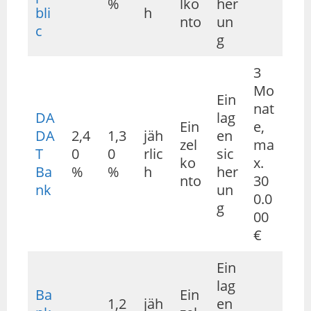
%
lko
her
bli
h
nto
un
c
g
3
Mo
Ein
nat
DA
lag
Ein
e,
DA
2,4
1,3
jäh
en
zel
ma
T
0
0
rlic
sic
ko
x.
Ba
%
%
h
her
nto
30
nk
un
0.0
g
00
€
Ein
lag
Ba
Ein
1,2
jäh
en