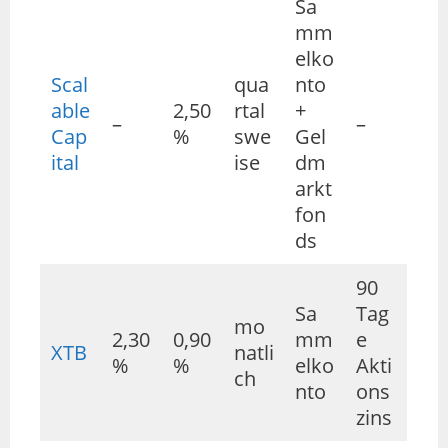
Sa
mm
elko
Scal
qua
nto
able
2,50
rtal
+
–
–
Cap
%
swe
Gel
ital
ise
dm
arkt
fon
ds
90
Sa
Tag
mo
2,30
0,90
mm
e
XTB
natli
%
%
elko
Akti
ch
nto
ons
zins