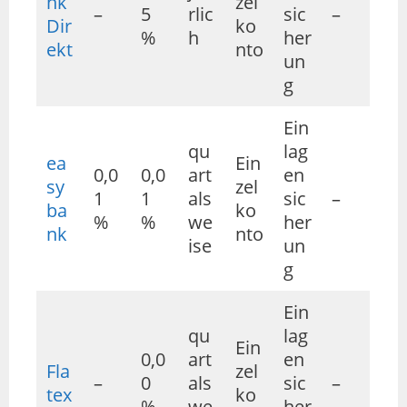
nk
zel
–
5
rlic
sic
–
Dir
ko
%
h
her
ekt
nto
un
g
Ein
qu
lag
ea
Ein
0,0
0,0
art
en
sy
zel
1
1
als
sic
–
ba
ko
%
%
we
her
nk
nto
ise
un
g
Ein
qu
lag
Ein
0,0
art
en
Fla
zel
–
0
als
sic
–
tex
ko
%
we
her