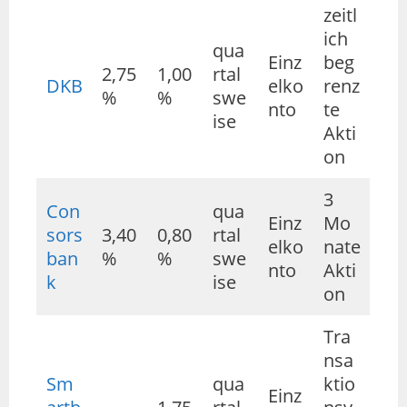
zeitl
ich
qua
Einz
beg
2,75
1,00
rtal
DKB
elko
renz
%
%
swe
nto
te
ise
Akti
on
3
Con
qua
Einz
Mo
sors
3,40
0,80
rtal
elko
nate
ban
%
%
swe
nto
Akti
k
ise
on
Tra
nsa
Sm
qua
ktio
Einz