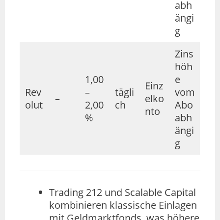
abh
ängi
g
Zins
höh
1,00
e
Einz
Rev
–
tägli
vom
–
elko
olut
2,00
ch
Abo
nto
%
abh
ängi
g
Trading 212 und Scalable Capital
kombinieren klassische Einlagen
mit Geldmarktfonds, was höhere