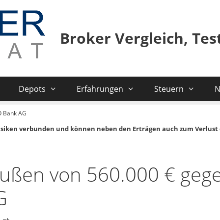
Broker Vergleich, Te
Depots
Erfahrungen
Steuern
N
O Bank AG
isiken verbunden und können neben den Erträgen auch zum Verlust 
bußen von 560.000 € geg
G