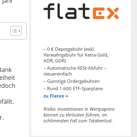
 Jahr
– 0 € Depotgebühr (exkl.
Verwahrgebühr für Xetra-Gold,
ADR, GDR)
– Automatische KESt-Abfuhr –
Bank
steuereinfach
eiheit
– Günstige Ordergebühren
jedoch
– Rund 1.600 ETF-Sparpläne
zu Flatex »
ällt.
Risiko: Investitionen in Wertpapiere
können zu Verlusten führen, im
r.
schlimmsten Fall zum Totalverlust.