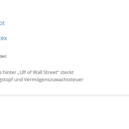
ot
tex
der)
hinter „Ulf of Wall Street“ steckt
ungstopf und Vermögenszuwachssteuer