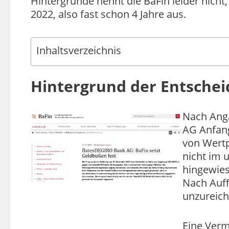
Hintergründe nennt die BaFin leider nicht
2022, also fast schon 4 Jahre aus.
Inhaltsverzeichnis
Hintergrund der Entsche
Nach Anga
AG Anfang
von Wertp
nicht im 
hingewies
Nach Auff
unzureich
Eine Verm