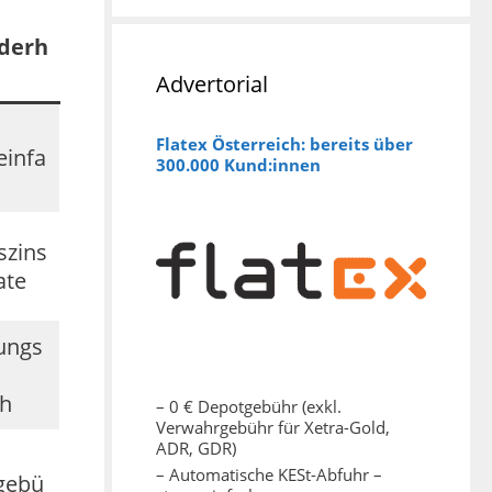
derh
Advertorial
Flatex Österreich: bereits über
einfa
300.000 Kund:innen
szins
ate
ungs
ch
– 0 € Depotgebühr (exkl.
Verwahrgebühr für Xetra-Gold,
ADR, GDR)
– Automatische KESt-Abfuhr –
gebü