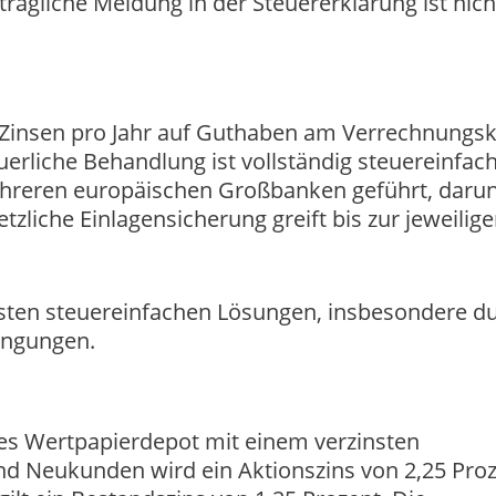
trägliche Meldung in der Steuererklärung ist nich
nt Zinsen pro Jahr auf Guthaben am Verrechnungs
uerliche Behandlung ist vollständig steuereinfac
reren europäischen Großbanken geführt, darun
zliche Einlagensicherung greift bis zur jeweilig
ivsten steuereinfachen Lösungen, insbesondere d
ingungen.
es Wertpapierdepot mit einem verzinsten
d Neukunden wird ein Aktionszins von 2,25 Pro