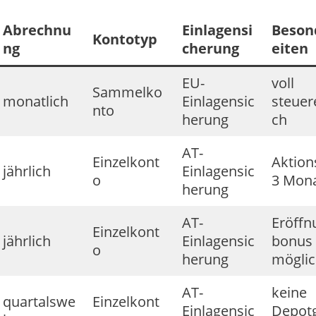
Abrechnu
Einlagensi
Beson
Kontotyp
ng
cherung
eiten
EU-
voll
Sammelko
monatlich
Einlagensic
steuer
nto
herung
ch
AT-
Einzelkont
Aktion
jährlich
Einlagensic
o
3 Mon
herung
AT-
Eröffn
Einzelkont
jährlich
Einlagensic
bonus
o
herung
mögli
AT-
keine
quartalswe
Einzelkont
Einlagensic
Depot