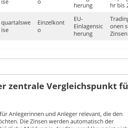
ise
o
herung
hr bis
EU-
Tradin
quartalswe
Einzelkont
Einlagensic
onen s
ise
o
herung
Zinsen
r zentrale Vergleichspunkt fü
für Anlegerinnen und Anleger relevant, die den
öchten. Die Zinsen werden automatisch der